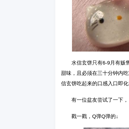
水信玄饼只有6-9月有
甜味，且必须在三十分钟内吃
信玄饼吃起来的口感入口即化
有一位盆友尝试了一下，
戳一戳，Q弹Q弹的↓