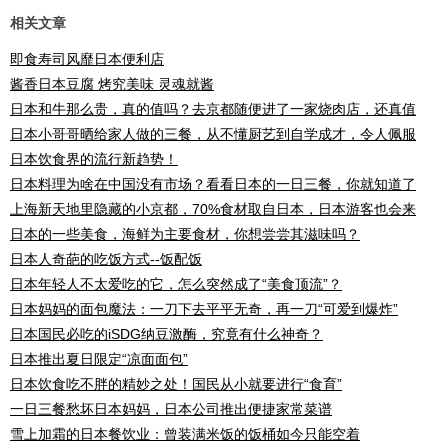
相关文章
即食寿司风靡日本便利店
酱香日本豆腐 烤究美味 灵魂就酱
日本和牛那么贵，真的值吗？去京都随便进了一家烧肉店，还真值
日本小哥哥晒给家人做的三餐，从不懂厨艺到自学成才，令人佩服
日本饮食界的流行新趋势！
日本料理为啥在中国没有市场？看看日本的一日三餐，你就知道了
上海新天地里隐藏的小京都，70%食材取自日本，日本游客也会来
日本的一些美食，海鲜为主要食材，你想尝尝其滋味吗？
日本人奇葩的吃饭方式--饭配饭
日本年轻人不太爱吃的它，怎么突然成了“美食顶流”？
日本妈妈的面包魔法：一刀下去平平无奇，再一刀“可爱到爆炸”
日本国民必吃的iSDG纳豆激酶，究竟有什么神奇？
日本推出夏日限定“凉面面包”
日本饮食吃不胖的精妙之处！国民从小就要进行“食育”
一日三餐愁坏日本妈妈，日本公司推出便捷家常菜谱
雪上加霜的日本餐饮业：曾装满米饭的饭桶如今只能空着