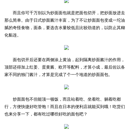
而且你可千万别以为炒面面包就是把面包切开，把炒面放进去
那么简单。由于日式炒面酱汁丰富，为了不让炒面面包变成一坨油
腻的奇怪食物，面条，要选含水量较低且比较劲道的，以防止其糊
化黏连。
面包切开后还要在两侧涂上黄油，起到隔离炒面酱汁的作用，
顶部还得加上红姜、蛋黄酱、欧芹等配料，才算小成，最后佐以各
家不同的独门酱汁，才算是完成了个一个地道的炒面面包。
炒面面包不但能顶一顿饭，而且站着吃、坐着吃、躺着吃都
行，方便快捷好吃管饱！而且在日本的便利店就能买到哦！吃货们
也来分享一下，都有吃过哪些好吃的面包吧？