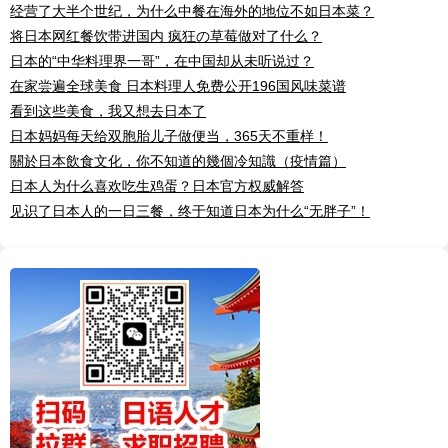
经营了大半个世纪，为什么中餐在海外的地位不如日本菜？
将日本网红餐饮带进国内 疯狂の草莓做对了什么？
日本的“中华料理界一哥”，在中国却从未听说过？
在家尝遍全球美食 日本料理人免费公开196国风味菜谱
看到这些美食，我又想去日本了
日本妈妈每天给双胞胎儿子做便当，365天不重样！
關於日本飲食文化，你不知道的幾個冷知識（疫情篇）
日本人为什么喜欢吃生鸡蛋？日本官方权威解答
见识了日本人的一日三餐，终于知道日本为什么“无胖子”！