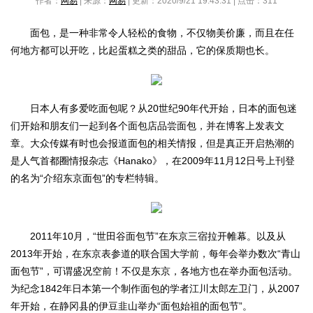
作者：
网易
| 来源：
网易
| 更新：2020/9/21 19:43:31 | 点击：
311
面包，是一种非常令人轻松的食物，不仅物美价廉，而且在任
何地方都可以开吃，比起蛋糕之类的甜品，它的保质期也长。
日本人有多爱吃面包呢？从20世纪90年代开始，日本的面包迷
们开始和朋友们一起到各个面包店品尝面包，并在博客上发表文
章。大众传媒有时也会报道面包的相关情报，但是真正开启热潮的
是人气首都圈情报杂志《Hanako》，在2009年11月12日号上刊登
的名为“介绍东京面包”的专栏特辑。
2011年10月，“世田谷面包节”在东京三宿拉开帷幕。以及从
2013年开始，在东京表参道的联合国大学前，每年会举办数次“青山
面包节”，可谓盛况空前！不仅是东京，各地方也在举办面包活动。
为纪念1842年日本第一个制作面包的学者江川太郎左卫门，从2007
年开始，在静冈县的伊豆韭山举办“面包始祖的面包节”。