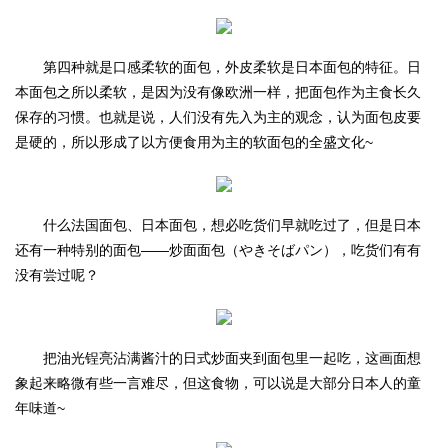
第四种就是口感柔软的面包，外皮柔软是日本面包的特征。日
本面包之所以柔软，是因为没有像欧洲一样，把面包作为主食长久
保存的习惯。也就是说，人们没有先入为主的观念，认为面包皮要
是硬的，所以形成了以方便食用为主的软面包的全盛文化~
什么法国面包、日本面包，想必吃货们早就吃过了，但是日本
还有一种特别的面包——炒面面包（やきそばパン），吃货们有有
没有尝过呢？
把油光锃亮沾满酱汁的日式炒面夹到面包里一起吃，这画面想
象起来略微有些一言难尽，但这食物，可以说是大部分日本人的童
年味道~