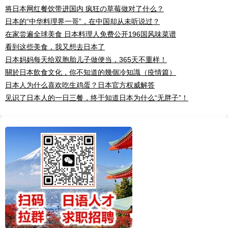
将日本网红餐饮带进国内 疯狂の草莓做对了什么？
日本的“中华料理界一哥”，在中国却从未听说过？
在家尝遍全球美食 日本料理人免费公开196国风味菜谱
看到这些美食，我又想去日本了
日本妈妈每天给双胞胎儿子做便当，365天不重样！
關於日本飲食文化，你不知道的幾個冷知識（疫情篇）
日本人为什么喜欢吃生鸡蛋？日本官方权威解答
见识了日本人的一日三餐，终于知道日本为什么“无胖子”！