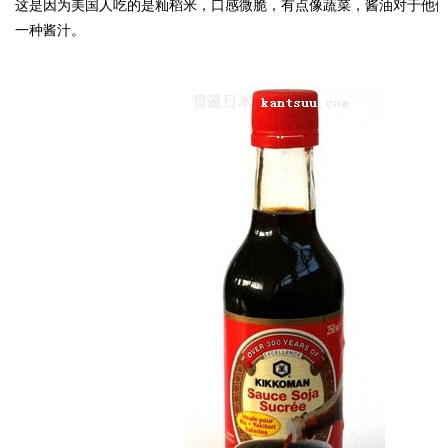
这是因为美国人吃的是籼稻米，口感微脆，有点像蔬菜，酱油对于他
一种酱汁。