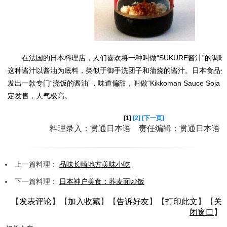
在法国的日本料理店，人们喜欢将一种叫做“SUKURE酱汁”的调
这种酱汁以酱油为底料，类似于御手洗团子和蒲烧的酱汁。日本食品
发出一款专门“浇饭的酱油”，味道偏甜，叫做“Kikkoman Sauce Soja S
定发售，人气极高。
[1]
[2]
[下一页]
料理录入：贯通日本语 责任编辑：贯通日本语
上一篇料理：
品味长崎地方美味小吃
下一篇料理：
日本神户美食：荞麦面炒饭
【
发表评论
】【
加入收藏
】【
告诉好友
】【
打印此文
】【
关
闭窗口
】