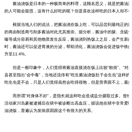
酱油浇饭是日本的一种极简单的料理，这顾名思义，就是把酱油
的人可能会疑惑，这有什么好吃的呢？但是喜欢这样吃的日本人却不
根据当地人们的说法，把酱油浇在饭上吃，可以品尝到最纯正的
的将由制造商弓削多酱油对此尤其推崇。据分析，酱油中的羰、含硫
嗪等成分容易和其他物质发生反应，酱油浇到热饭上之后，会产生新
时，酱油还可以促进胃液的分泌，帮助消化，酱油浇饭会促进饭中铁的吸
升至11.4%。
但是一般印象中，人们觉得将酱油直接浇在饭上比较“粗俗”、“对身
县甚至指出“会中毒”，当地还流传有“吃生酱油浇饭肚子会生虫”这样的
吃生虫是不会，只是人们觉得虽然会吃得很饱，但是营养跟不上，最
而所谓“对身体不好”，是指长就这样吃会造成盐分摄取过多。曾
活动家川岛豪被逮捕后在狱中被诊断出高血压，据说他在狱中非常爱
油浇饭，普遍认为发病原因跟这个有很大的关系。