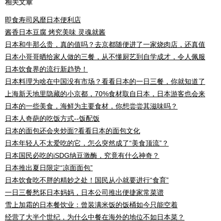
相关文章
即食寿司风靡日本便利店
酱香日本豆腐 烤究美味 灵魂就酱
日本和牛那么贵，真的值吗？去京都随便进了一家烧肉店，还真值
日本小哥哥晒给家人做的三餐，从不懂厨艺到自学成才，令人佩服
日本饮食界的流行新趋势！
日本料理为啥在中国没有市场？看看日本的一日三餐，你就知道了
上海新天地里隐藏的小京都，70%食材取自日本，日本游客也会来
日本的一些美食，海鲜为主要食材，你想尝尝其滋味吗？
日本人奇葩的吃饭方式--饭配饭
日本的面包还会夹炒面?看看日本的面包文化
日本年轻人不太爱吃的它，怎么突然成了“美食顶流”？
日本国民必吃的iSDG纳豆激酶，究竟有什么神奇？
日本推出夏日限定“凉面面包”
日本饮食吃不胖的精妙之处！国民从小就要进行“食育”
一日三餐愁坏日本妈妈，日本公司推出便捷家常菜谱
雪上加霜的日本餐饮业：曾装满米饭的饭桶如今只能空着
经营了大半个世纪，为什么中餐在海外的地位不如日本菜？