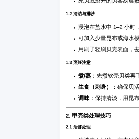
死贝或裂开的贝容易腐
1.2 清洁与排沙
浸泡在盐水中 1–2 小
可加入少量昆布或海水
用刷子轻刷贝壳表面，
1.3 烹饪注意
煮/蒸
：先煮软壳贝类再
生食（刺身）
：确保贝
调味
：保持清淡，用昆
2. 甲壳类处理技巧
2.1 活虾处理