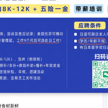
壳张开即可，过久易老
时间控制在肉刚熟状态，口感弹牙
橘类（柚子皮）蒸煮
食材原味
尽量完整
片点缀，提高观感
持食材新鲜