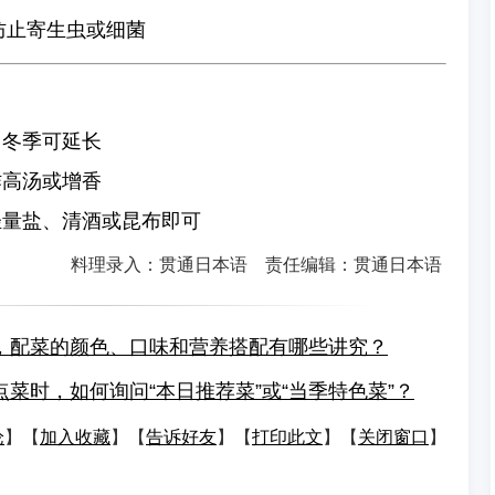
防止寄生虫或细菌
，冬季可延长
作高汤或增香
轻量盐、清酒或昆布即可
料理录入：贯通日本语 责任编辑：贯通日本语
，配菜的颜色、口味和营养搭配有哪些讲究？
菜时，如何询问“本日推荐菜”或“当季特色菜”？
论
】【
加入收藏
】【
告诉好友
】【
打印此文
】【
关闭窗口
】