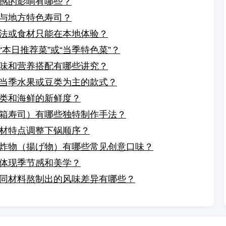
感的影响有哪些？
与地方特色寿司？
法或食材只能在本地体验？
本日推荐菜”或“当季特色菜”？
味和营养搭配有哪些讲究？
当季水果或豆类为主的款式？
类和海鲜的新鲜度？
箱寿司）有哪些独特制作手法？
材特点调整下锅顺序？
炸物（揚げ物）有哪些常见创意口味？
体现季节感和美学？
同材料熬制出的风味差异有哪些？