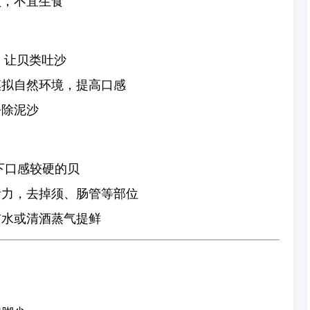
败，不宜生食
时，让贝类吐沙
模拟自然环境，提高口感
去除泥沙
下口感较硬的贝
活力，去掉须、肠管等部位
布水或清酒蒸气提鲜