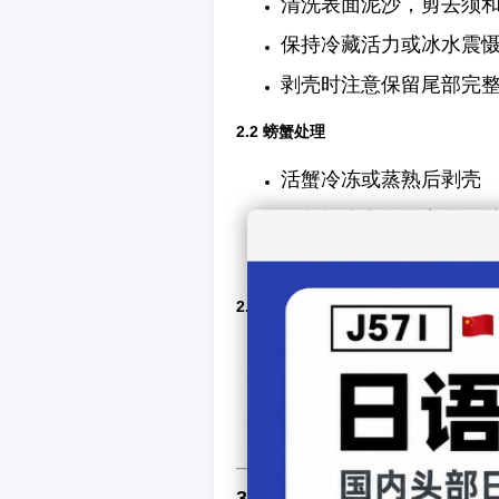
清洗表面泥沙，剪去须
保持冷藏活力或冰水震
剥壳时注意保留尾部完
2.2 螃蟹处理
活蟹冷冻或蒸熟后剥壳
保留蟹脚和蟹膏完整，
切块时注意均匀，方便
2.3 龙虾 / 小龙虾
活龙虾先冰镇或热水焯
剥开尾部、剪开背壳，
配以清酒、昆布或香草
3. 烹饪技巧要点