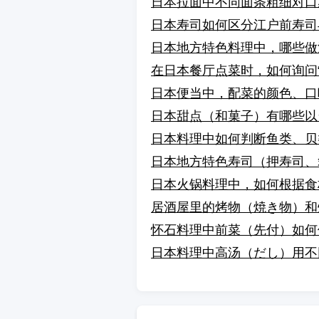
日本拉面中不同面条粗细对口
日本寿司如何区分江户前寿司
日本地方特色料理中，哪些做
在日本餐厅点菜时，如何询问“
日本便当中，配菜的颜色、口
日本甜点（和菓子）有哪些以
日本料理中如何判断鱼类、贝
日本地方特色寿司（押寿司、
日本火锅料理中，如何根据食
居酒屋里的烤物（焼き物）和
怀石料理中前菜（先付）如何
日本料理中高汤（だし）用不