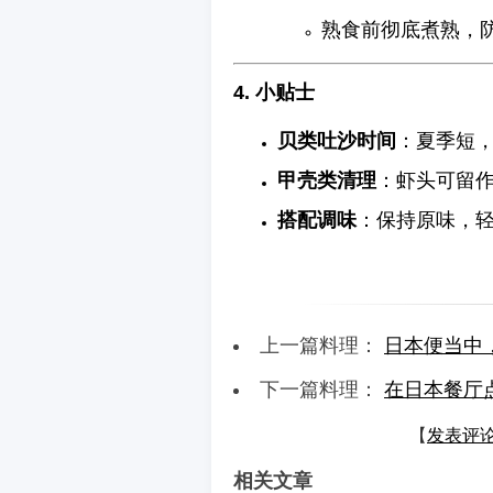
熟食前彻底煮熟，
4. 小贴士
贝类吐沙时间
：夏季短
甲壳类清理
：虾头可留
搭配调味
：保持原味，
上一篇料理：
日本便当中
下一篇料理：
在日本餐厅点
【
发表评
相关文章