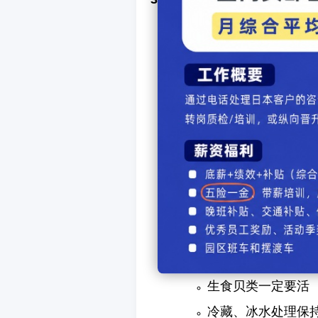
火候控制
贝类：快速加热至
甲壳类：蒸或焯水
去腥提鲜
用昆布、清酒或柑
避免过多酱汁覆盖
保持美观
贝壳、蟹壳、虾壳
摆盘时利用壳或叶
安全处理
生食贝类一定要活
冷藏、冰水处理保