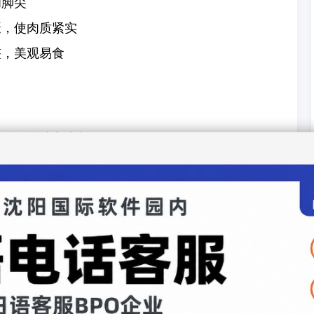
和脚尖
慑，使肉质紧实
整，美观易食
以保证风味和卖相
火锅或蒸煮
水，杀菌去腥
保留整块龙虾肉
蒸制，保持原味