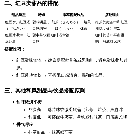
二、红豆类甜品的搭配
甜品类型
特点
推荐搭配饮品
搭配理由
红豆饼、红豆汤
甜味明显，
煎茶（せんちゃ）、焙茶
绿茶的微苦中和红豆
（ぜんざい）
口感绵密
（ほうじちゃ）、抹茶
甜味，提升层次
红豆冰淇淋、红
甜中带软糯
咖啡或拿铁
咖啡的苦味平衡甜
豆麻薯
口感
味，形成对比感
搭配技巧
：
红豆甜味较浓 → 建议搭配微苦茶或黑咖啡，避免甜味叠加过
腻。
红豆质地较软 → 可搭配口感清爽、温和的饮品。
三、其他和风甜品与饮品搭配原则
甜味浓淡平衡
甜度高 → 选苦味或微涩饮品（煎茶、焙茶、黑咖啡）
甜度低 → 可搭配牛奶茶、拿铁或甜味茶，口感更柔和
香气呼应
抹茶甜品 → 抹茶或煎茶