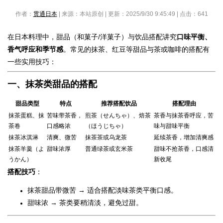
作者：
贯通日本
| 来源：本站原创 | 更新：2025/9/30 9:45:49 | 点击：
641
在日本料理中，甜品（和菓子/洋菓子）与饮品搭配讲究
口味平衡、
香气呼应和季节感
。常见的抹茶、红豆等甜品与茶或咖啡的搭配有
一些实用技巧：
一、抹茶类甜品的搭配
甜品类型
特点
推荐搭配饮品
搭配理由
抹茶蛋糕、抹
苦味带茶香，
煎茶（せんちゃ）、焙茶
茶香与抹茶香呼应，苦
茶卷
口感略浓
（ほうじちゃ）
味与甜味平衡
抹茶冰淇淋
清爽、微苦
抹茶茶或乌龙茶
延续茶香，增加清爽感
抹茶羊羹（よ
甜味浓厚
普通绿茶或玄米茶
甜味不抢茶香，口感清
うかん）
新收尾
搭配技巧
：
抹茶甜品带微苦 → 适合搭配淡味茶类平衡口感。
甜味浓 → 茶类要稍清淡，避免过甜。