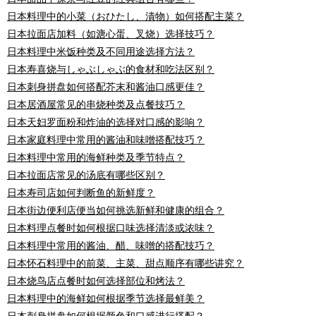
日本料理中的小菜（おひたし、漬物）如何搭配主菜？
日本拉面店加料（如溏心蛋、叉烧）选择技巧？
日本料理中米饭种类及不同用途选择方法？
日本寿喜烧与しゃぶしゃぶ的食材和吃法区别？
日本刺身拼盘如何搭配芥末和酱油口感更佳？
日本居酒屋常见的串烧种类及点餐技巧？
日本天妇罗面粉和炸油的选择对口感的影响？
日本家庭料理中常用的酱油和味噌搭配技巧？
日本料理中常用的海鲜种类及季节特点？
日本拉面店常见的汤底有哪些区别？
日本寿司店如何判断鱼的新鲜度？
日本街边便利店便当如何挑选新鲜和健康的组合？
日本料理点餐时如何根据口味选择清淡或浓味？
日本料理中常用的酱油、醋、味噌的搭配技巧？
日本怀石料理中的前菜、主菜、甜点顺序有哪些讲究？
日本烧鸟店点餐时如何选择部位和烤法？
日本料理中的海鲜如何根据季节选择最鲜美？
日本刺身拼盘如何根据颜色和口感进行搭配？