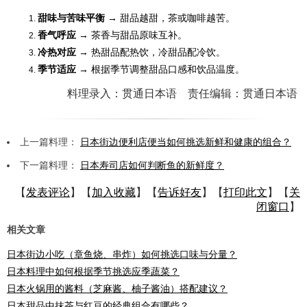
甜味与苦味平衡
→ 甜品越甜，茶或咖啡越苦。
香气呼应
→ 茶香与甜品原味互补。
冷热对应
→ 热甜品配热饮，冷甜品配冷饮。
季节适应
→ 根据季节调整甜品口感和饮品温度。
料理录入：贯通日本语 责任编辑：贯通日本语
上一篇料理：
日本街边便利店便当如何挑选新鲜和健康的组合？
下一篇料理：
日本寿司店如何判断鱼的新鲜度？
【
发表评论
】【
加入收藏
】【
告诉好友
】【
打印此文
】【
关
闭窗口
】
相关文章
日本街边小吃（章鱼烧、串炸）如何挑选口味与分量？
日本料理中如何根据季节挑选应季蔬菜？
日本火锅用的酱料（芝麻酱、柚子酱油）搭配建议？
日本甜品中抹茶与红豆的经典组合有哪些？