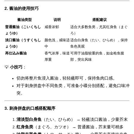
2.
酱油的使用技巧
酱油类型
说明
搭配建议
普通酱油（こいくちし
咸香浓郁
适合大多数鱼类，尤其红身鱼（まぐ
ょうゆ）
ろ）
淡口酱油（うすくちし
颜色浅，咸味适
适合白身鱼（たい、ひらめ），保持
ょうゆ）
中
鱼色美观
再仕込み酱油
香气浓厚，味道
可用于油脂较重的鱼，如金枪鱼腹
厚重
部，突出风味
💡
小技巧
：
切勿将整片鱼浸入酱油，轻轻蘸即可，保持鱼肉口感。
对于刺身拼盘中不同鱼类，可准备小碟分别搭配，避免口味冲
突。
3.
刺身拼盘的口感搭配顺序
清淡型白身鱼
（たい、ひらめ） → 轻蘸淡口酱油，少量芥末
红身鱼类
（まぐろ、カツオ） → 普通酱油，芥末量可稍多