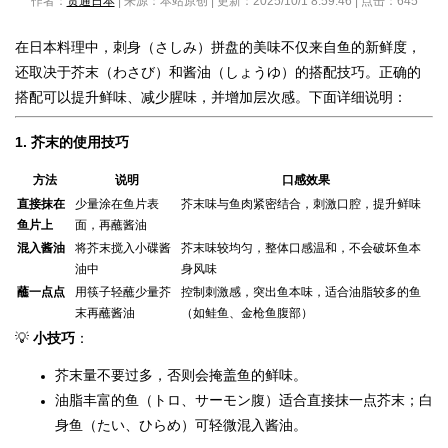
作者：
贯通日本
| 来源：本站原创 | 更新：2025/10/1 8:59:46 | 点击：
645
在日本料理中，刺身（さしみ）拼盘的美味不仅来自鱼的新鲜度，
还取决于芥末（わさび）和酱油（しょうゆ）的搭配技巧。正确的
搭配可以提升鲜味、减少腥味，并增加层次感。下面详细说明：
1.
芥末的使用技巧
方法
说明
口感效果
直接抹在
少量涂在鱼片表
芥末味与鱼肉紧密结合，刺激口腔，提升鲜味
鱼片上
面，再蘸酱油
混入酱油
将芥末搅入小碟酱
芥末味较均匀，整体口感温和，不会破坏鱼本
油中
身风味
蘸一点点
用筷子轻蘸少量芥
控制刺激感，突出鱼本味，适合油脂较多的鱼
末再蘸酱油
（如鲑鱼、金枪鱼腹部）
💡
小技巧
：
芥末量不要过多，否则会掩盖鱼的鲜味。
油脂丰富的鱼（トロ、サーモン腹）适合直接抹一点芥末；白
身鱼（たい、ひらめ）可轻微混入酱油。