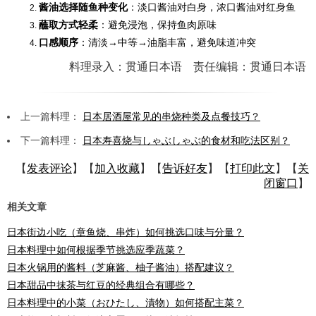
酱油选择随鱼种变化
：淡口酱油对白身，浓口酱油对红身鱼
蘸取方式轻柔
：避免浸泡，保持鱼肉原味
口感顺序
：清淡→中等→油脂丰富，避免味道冲突
料理录入：贯通日本语 责任编辑：贯通日本语
上一篇料理：
日本居酒屋常见的串烧种类及点餐技巧？
下一篇料理：
日本寿喜烧与しゃぶしゃぶ的食材和吃法区别？
【
发表评论
】【
加入收藏
】【
告诉好友
】【
打印此文
】【
关
闭窗口
】
相关文章
日本街边小吃（章鱼烧、串炸）如何挑选口味与分量？
日本料理中如何根据季节挑选应季蔬菜？
日本火锅用的酱料（芝麻酱、柚子酱油）搭配建议？
日本甜品中抹茶与红豆的经典组合有哪些？
日本料理中的小菜（おひたし、漬物）如何搭配主菜？