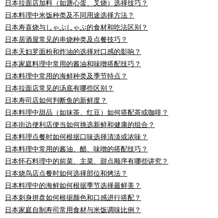
日本拉面店加料（如溏心蛋、叉烧）选择技巧？
日本料理中米饭种类及不同用途选择方法？
日本寿喜烧与しゃぶしゃぶ的食材和吃法区别？
日本居酒屋常见的串烧种类及点餐技巧？
日本天妇罗面粉和炸油的选择对口感的影响？
日本家庭料理中常用的酱油和味噌搭配技巧？
日本料理中常用的海鲜种类及季节特点？
日本拉面店常见的汤底有哪些区别？
日本寿司店如何判断鱼的新鲜度？
日本料理中甜品（如抹茶、红豆）如何搭配茶或咖啡？
日本街边便利店便当如何挑选新鲜和健康的组合？
日本料理点餐时如何根据口味选择清淡或浓味？
日本料理中常用的酱油、醋、味噌的搭配技巧？
日本怀石料理中的前菜、主菜、甜点顺序有哪些讲究？
日本烧鸟店点餐时如何选择部位和烤法？
日本料理中的海鲜如何根据季节选择最鲜美？
日本刺身拼盘如何根据颜色和口感进行搭配？
日本家庭自制寿司常用食材与米饭调味比例？