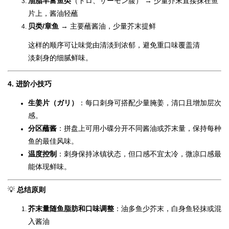
油脂丰富鱼类
（トロ、サーモン腹） → 少量芥末直接抹在鱼
片上，酱油轻蘸
贝类/章鱼
→ 主要蘸酱油，少量芥末提鲜
这样的顺序可让味觉由清淡到浓郁，避免重口味覆盖清
淡刺身的细腻鲜味。
4.
进阶小技巧
生姜片（ガリ）
：每口刺身可搭配少量腌姜，清口且增加层次
感。
分区蘸酱
：拼盘上可用小碟分开不同酱油或芥末量，保持每种
鱼的最佳风味。
温度控制
：刺身保持冰镇状态，但口感不宜太冷，微凉口感最
能体现鲜味。
💡
总结原则
芥末量随鱼脂肪和口味调整
：油多鱼少芥末，白身鱼轻抹或混
入酱油