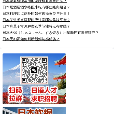
日本家庭料理常用的调味料有哪些用法？
日本居酒屋酒水搭配小吃有哪些经典组合？
日本料理店点刺身时如何选择鱼类与分量？
日本茶道餐点搭配时应注意哪些风味平衡？
日本和菓子常见种类及季节性特点有哪些？
日本火锅（しゃぶしゃぶ、すき焼き）用餐顺序有哪些讲究？
日本天妇罗如何判断新鲜与感优劣？