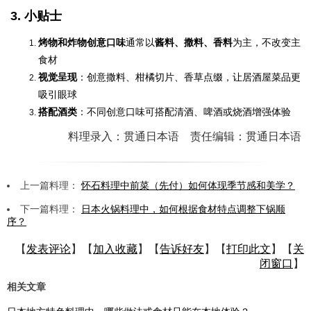
3. 小贴士
烤物和炸物创意口味
通常以
酱料、撒料、香料
为主，不改变主
食材
视觉呈现
：创意撒料、柑橘切片、香草点缀，让居酒屋菜品更
吸引眼球
搭配酒类
：不同创意口味可搭配清酒、啤酒或烧酒增强体验
料理录入：贯通日本语 责任编辑：贯通日本语
上一篇料理：
怀石料理中前菜（先付）如何体现季节感和美学？
下一篇料理：
日本火锅料理中，如何根据食材特点调整下锅顺
序？
【
发表评论
】【
加入收藏
】【
告诉好友
】【
打印此文
】【
关
闭窗口
】
相关文章