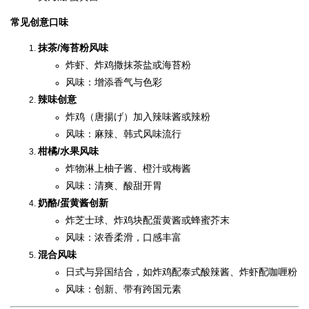
常见创意口味
抹茶/海苔粉风味
炸虾、炸鸡撒抹茶盐或海苔粉
风味：增添香气与色彩
辣味创意
炸鸡（唐揚げ）加入辣味酱或辣粉
风味：麻辣、韩式风味流行
柑橘/水果风味
炸物淋上柚子酱、橙汁或梅酱
风味：清爽、酸甜开胃
奶酪/蛋黄酱创新
炸芝士球、炸鸡块配蛋黄酱或蜂蜜芥末
风味：浓香柔滑，口感丰富
混合风味
日式与异国结合，如炸鸡配泰式酸辣酱、炸虾配咖喱粉
风味：创新、带有跨国元素