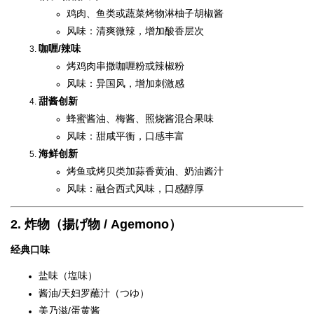
鸡肉、鱼类或蔬菜烤物淋柚子胡椒酱
风味：清爽微辣，增加酸香层次
咖喱/辣味
烤鸡肉串撒咖喱粉或辣椒粉
风味：异国风，增加刺激感
甜酱创新
蜂蜜酱油、梅酱、照烧酱混合果味
风味：甜咸平衡，口感丰富
海鲜创新
烤鱼或烤贝类加蒜香黄油、奶油酱汁
风味：融合西式风味，口感醇厚
2. 炸物（揚げ物 / Agemono）
经典口味
盐味（塩味）
酱油/天妇罗蘸汁（つゆ）
美乃滋/蛋黄酱