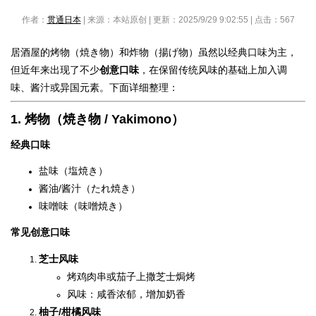
作者：
贯通日本
| 来源：本站原创 | 更新：2025/9/29 9:02:55 | 点击：
567
居酒屋的烤物（焼き物）和炸物（揚げ物）虽然以经典口味为主，
但近年来出现了不少
创意口味
，在保留传统风味的基础上加入调
味、酱汁或异国元素。下面详细整理：
1. 烤物（焼き物 / Yakimono）
经典口味
盐味（塩焼き）
酱油/酱汁（たれ焼き）
味噌味（味噌焼き）
常见创意口味
芝士风味
烤鸡肉串或茄子上撒芝士焗烤
风味：咸香浓郁，增加奶香
柚子/柑橘风味