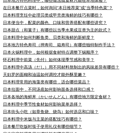
日本地方特色料理中，哪些做法或食材只能在本地体验？
在日本餐厅点菜时，如何询问“本日推荐菜”或“当季特色菜”？
日本料理烹饪中处理贝类或甲壳类海鲜的技巧有哪些？
日本便当中，配菜的颜色、口味和营养搭配有哪些讲究？
日本甜点（和菓子）有哪些以当季水果或豆类为主的款式？
日本料理中如何判断鱼类、贝类和海鲜的新鲜度？
日本地方特色寿司（押寿司、箱寿司）有哪些独特制作手法？
日本火锅料理中，如何根据食材特点调整下锅顺序？
怀石料理中前菜（先付）如何体现季节感和美学？
日本料理中高汤（だし）用不同材料熬制出的风味差异有哪些？
天妇罗的面糊和油温如何调控才能外酥里嫩？
日本料理常用的海藻类有哪些，适合哪些菜品？
日本拉面中，不同汤底如何影响面条选择和口感？
日本各地的海鲜丼（かいせんどん）有哪些地方限定食材？
日本料理中季节性食材如何影响菜单选择？
日本街头小吃（如章鱼烧、烧鸟）如何选店和口味？
日本料理中米饭与主菜的搭配技巧有哪些？
日本餐厅吃饭时筷子使用礼仪有哪些细节？