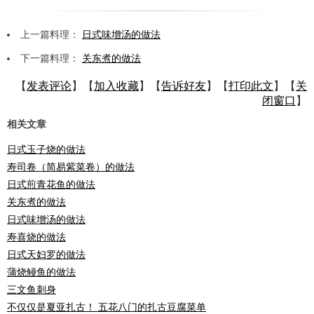
上一篇料理：
日式味增汤的做法
下一篇料理：
关东煮的做法
【
发表评论
】【
加入收藏
】【
告诉好友
】【
打印此文
】【
关
闭窗口
】
相关文章
日式玉子烧的做法
寿司卷（简易紫菜卷）的做法
日式煎青花鱼的做法
关东煮的做法
日式味增汤的做法
寿喜烧的做法
日式天妇罗的做法
蒲烧鳗鱼的做法
三文鱼刺身
不仅仅是夏亚扎古！ 五花八门的扎古豆腐菜单