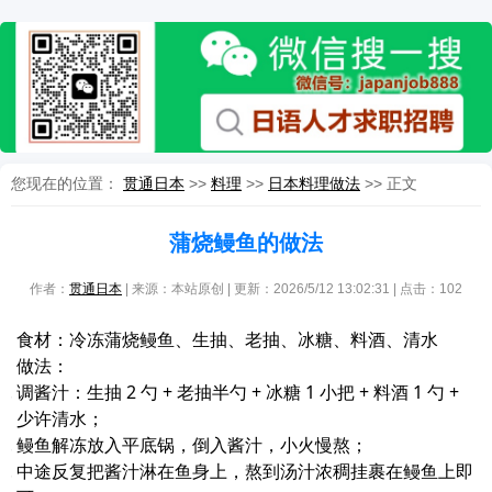
您现在的位置：
贯通日本
>>
料理
>>
日本料理做法
>> 正文
蒲烧鳗鱼的做法
作者：
贯通日本
| 来源：本站原创 | 更新：2026/5/12 13:02:31 | 点击：
102
食材：冷冻蒲烧鳗鱼、生抽、老抽、冰糖、料酒、清水
做法：
调酱汁：生抽 2 勺 + 老抽半勺 + 冰糖 1 小把 + 料酒 1 勺 +
少许清水；
鳗鱼解冻放入平底锅，倒入酱汁，小火慢熬；
中途反复把酱汁淋在鱼身上，熬到汤汁浓稠挂裹在鳗鱼上即