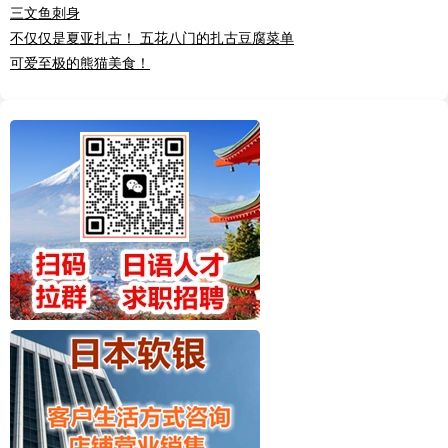
三文鱼刺身
不仅仅是夏亚扎古！ 五花八门的扎古豆腐菜单
可爱至极的熊猫美食！