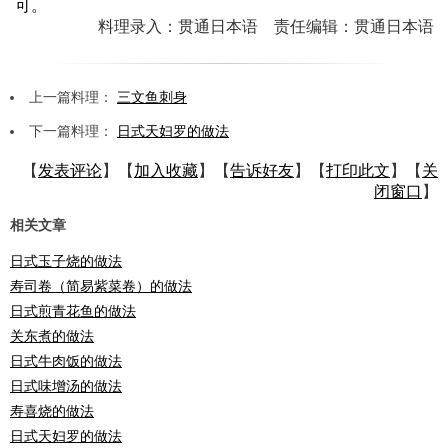
可。
料理录入：贯通日本语 责任编辑：贯通日本语
上一篇料理：
三文鱼刺身
下一篇料理：
日式天妇罗的做法
【
发表评论
】【
加入收藏
】【
告诉好友
】【
打印此文
】【
关
闭窗口
】
相关文章
日式玉子烧的做法
寿司卷（简易紫菜卷）的做法
日式煎青花鱼的做法
关东煮的做法
日式牛肉饭的做法
日式味增汤的做法
寿喜烧的做法
日式天妇罗的做法