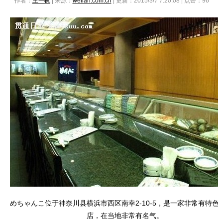
作者：
王一帆
| 来源：
weilan.com.cn
| 更新：2015/3/7 7:20:08 | 点击：
96
めちゃんこ位于神奈川县横浜市西区南幸2-10-5，是一家非常有特色
店，在当地非常有名气。