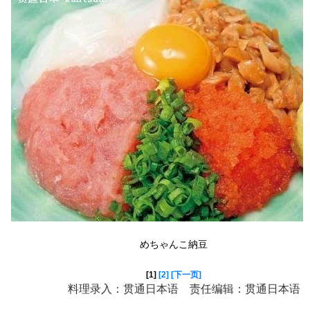
めちゃんこ納豆
[1]
[2]
[下一页]
料理录入：贯通日本语 责任编辑：贯通日本语