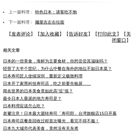
上一篇料理：
特色日本：请客吃不饱
下一篇料理：
麺屋吉左右拉面
【
发表评论
】【
加入收藏
】【
告诉好友
】【
打印此文
】【
关
闭窗口
】
相关文章
日本的一些美食，海鲜为主要食材，你想尝尝其滋味吗？
经营了大半个世纪，为什么中餐在海外的地位不如日本菜？
日本寿司匠人坐镇深圳，重新定义极致料理
日本开了家黑科技寿司店，吃之前要先验尿……
闻名世界的日本美食竟如此高“盐”值？
最令日本人垂涎的地方寿司是？
日本料理应该怎么吃？
老饕注意！日本最大迴转寿司「寿司郎」台湾旗舰店15日开幕
日本寿司店餐盘回收过程首次曝光，看完不得不服！
日本九大城市代表美食，竟然没有关东煮