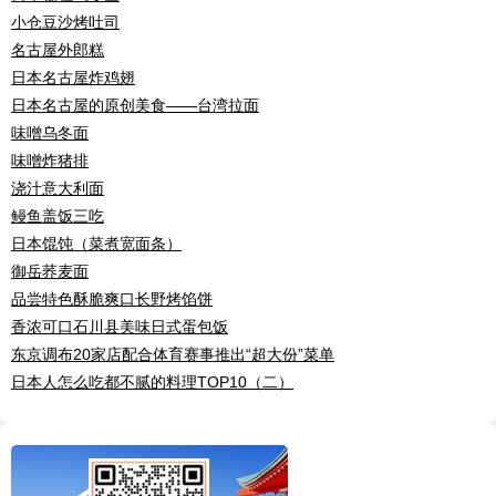
小仓豆沙烤吐司
名古屋外郎糕
日本名古屋炸鸡翅
日本名古屋的原创美食——台湾拉面
味噌乌冬面
味噌炸猪排
浇汁意大利面
鳗鱼盖饭三吃
日本馄饨（菜煮宽面条）
御岳荞麦面
品尝特色酥脆爽口长野烤馅饼
香浓可口石川县美味日式蛋包饭
东京调布20家店配合体育赛事推出“超大份”菜单
日本人怎么吃都不腻的料理TOP10（二）