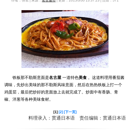
作者：佚名 | 来源：
名古屋市
| 更新：2015/3/30 13:37:23 | 点击：
571
铁板那不勒斯意面是
名古屋
一道特色
美食
。这道料理用番茄酱
调味，先炒出美味的那不勒斯风味意面，然后在热热铁板上打一个
鸡蛋层，最后把炒好的意面放上去就完成了。炒面中有香肠、青
椒、洋葱等各种美味食材。
[1]
[2]
[下一页]
料理录入：贯通日本语 责任编辑：贯通日本语