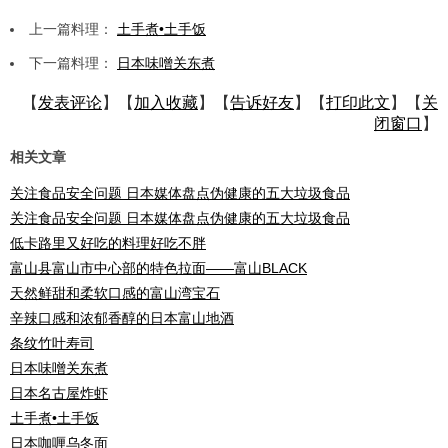
上一篇料理：
土手煮•土手饭
下一篇料理：
日本味噌关东煮
【
发表评论
】【
加入收藏
】【
告诉好友
】【
打印此文
】【
关
闭窗口
】
相关文章
关注食品安全问题 日本媒体盘点伪健康的五大垃圾食品
关注食品安全问题 日本媒体盘点伪健康的五大垃圾食品
低卡路里又好吃的料理好吃不胖
富山县富山市中心部的特色拉面——富山BLACK
天然鲜甜和柔软口感的富山湾宝石
辛辣口感和浓郁香醇的日本富山地酒
条纹竹叶寿司
日本味噌关东煮
日本名古屋炸虾
土手煮•土手饭
日本咖喱乌冬面