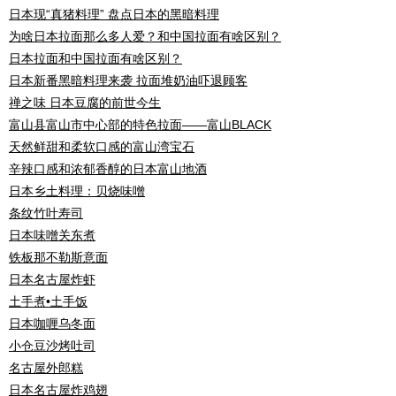
日本现“真猪料理” 盘点日本的黑暗料理
为啥日本拉面那么多人爱？和中国拉面有啥区别？
日本拉面和中国拉面有啥区别？
日本新番黑暗料理来袭 拉面堆奶油吓退顾客
禅之味 日本豆腐的前世今生
富山县富山市中心部的特色拉面——富山BLACK
天然鲜甜和柔软口感的富山湾宝石
辛辣口感和浓郁香醇的日本富山地酒
日本乡土料理：贝烧味噌
条纹竹叶寿司
日本味噌关东煮
铁板那不勒斯意面
日本名古屋炸虾
土手煮•土手饭
日本咖喱乌冬面
小仓豆沙烤吐司
名古屋外郎糕
日本名古屋炸鸡翅