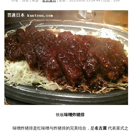
作者：佚名 | 来源：
名古屋市
| 更新：2015/3/30 13:34:44 | 点击：
209
铁板
味噌炸猪排
味噌炸猪排是红味噌与炸猪排的完美结合，是
名古屋
代表菜式之