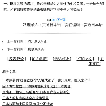
一。既甜又辣的酱汁，吃起来却是令人意外的柔和口感，十分适合配
吃。还有那吱吱作响的铁板味噌炸猪排更是人间极品！
[1]
[2]
[下一页]
料理录入：贯通日本语 责任编辑：贯通日本语
上一篇料理：
浇汁意大利面
下一篇料理：
味噌乌冬面
【
发表评论
】【
加入收藏
】【
告诉好友
】【
打印此文
】【
关
闭窗口
】
相关文章
日本原装的“拉面竞技馆”入驻成都了，原汁原味、匠人之作！
除了寿司拉面，8种你可能从未听过的日本美食
豆腐加一物降三高延寿命 日本百岁老人都喝它
日本人的长寿秘诀全在这碗汤里
日本拉面和中国拉面 傻傻分不清楚