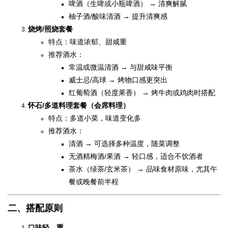
啤酒（生啤或小瓶啤酒） → 清爽解腻
柚子酒/酸味清酒 → 提升清爽感
烧烤/照烧套餐
特点：味道浓郁、甜咸重
推荐酒水：
常温或微温清酒 → 与甜咸味平衡
威士忌/高球 → 烤物口感更突出
红葡萄酒（轻度果香） → 烤牛肉或鸡肉时搭配
怀石/多道料理套餐（会席料理）
特点：多道小菜，味道变化多
推荐酒水：
清酒 → 可选择多种温度，随菜调整
无酒精梅酒/果酒 → 轻口感，适合不饮酒者
茶水（绿茶/玄米茶） → 品味食材原味，尤其午
餐或晚餐前半程
二、搭配原则
口味轻→重