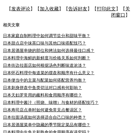
【
发表评论
】【
加入收藏
】【
告诉好友
】【
打印此文
】【
关
闭窗口
】
相关文章
日本家庭自制料理中如何调节盐分和甜味平衡？
日本甜点店中抹茶口味与其他口味搭配技巧？
日本居酒屋串烧的部位和烤法如何选择最佳口感？
日本料理中海鲜的新鲜度与价格关系如何判断？
日本街边拉面店如何根据汤色判断味道浓淡？
日本怀石料理中每道菜的摆盘和顺序有什么意义？
日本便当中的主菜与配菜如何搭配营养均衡？
日本刺身拼盘中鱼类切法对口感有何影响？
日本天妇罗常用的蘸料和食用顺序有哪些？
日本料理中酱汁（照烧、味噌）与食材的搭配技巧？
日本寿司店点单时如何避免常见点餐误区？
日本拉面汤底如何选择适合自己口味的种类？
日本居酒屋菜单中隐藏的季节限定菜品有哪些？
日本料理中生鱼片和熟食的食用顺序有讲究吗？