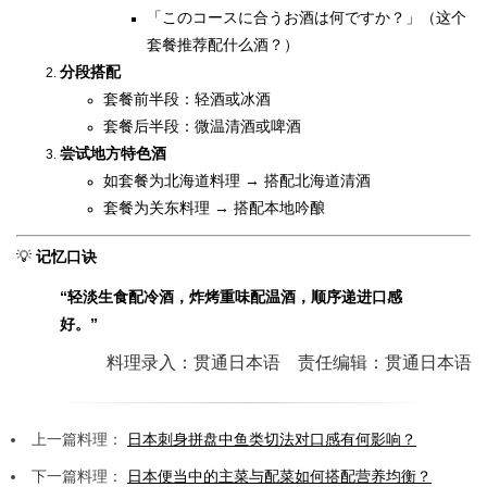
「このコースに合うお酒は何ですか？」（这个
套餐推荐配什么酒？）
分段搭配
套餐前半段：轻酒或冰酒
套餐后半段：微温清酒或啤酒
尝试地方特色酒
如套餐为北海道料理 → 搭配北海道清酒
套餐为关东料理 → 搭配本地吟酿
💡
记忆口诀
“轻淡生食配冷酒，炸烤重味配温酒，顺序递进口感
好。”
料理录入：贯通日本语 责任编辑：贯通日本语
上一篇料理：
日本刺身拼盘中鱼类切法对口感有何影响？
下一篇料理：
日本便当中的主菜与配菜如何搭配营养均衡？