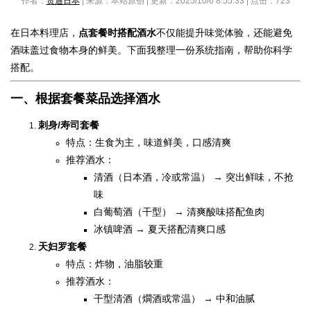
作者：
贯通日本
| 来源：本站原创 | 更新：2025/10/6 8:55:33 | 点击：
723
在日本料理店，
点套餐时搭配酒水
不仅能提升味觉体验，还能避免
酒味盖过食物本身的鲜美。下面我整理一份系统指南，帮助你科学
搭配。
一、根据套餐菜品选择酒水
刺身/寿司套餐
特点：生食为主，味道鲜美，口感清爽
推荐酒水：
清酒（日本酒，冷或常温） → 突出鲜味，不抢
味
白葡萄酒（干型） → 清爽酸味搭配鱼肉
冰镇啤酒 → 夏天搭配清爽口感
天妇罗套餐
特点：炸物，油脂较重
推荐酒水：
干型清酒（燗酒或常温） → 中和油腻