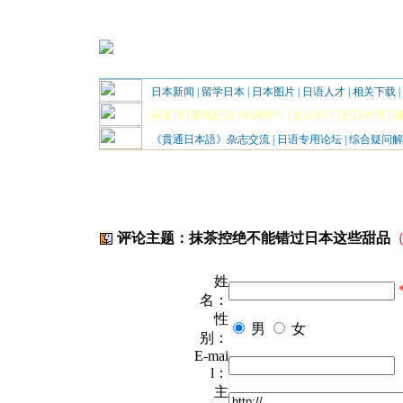
日本新闻
|
留学日本
|
日本图片
|
日语人才
|
相关下载
|
肖老师
|
菜鸟日语
|
单词学习
|
文法学习
|
日汉对照
|
阅
《貫通日本語》杂志交流
|
日语专用论坛
|
综合疑问解
评论主题：抹茶控绝不能错过日本这些甜品
姓
名：
性
男
女
别：
E-mai
l：
主